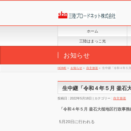
ホーム
三陸はまっこ光
お知らせ
HOME
»
お知らせ
»
自主放送
»
生中継「令和４年５月
生中継「令和４年５月 釜石
投稿日 : 2022年5月18日
カテゴリー :
自主放送
「令和４年５月 釜石大槌地区行政事務
5月20日に行われる