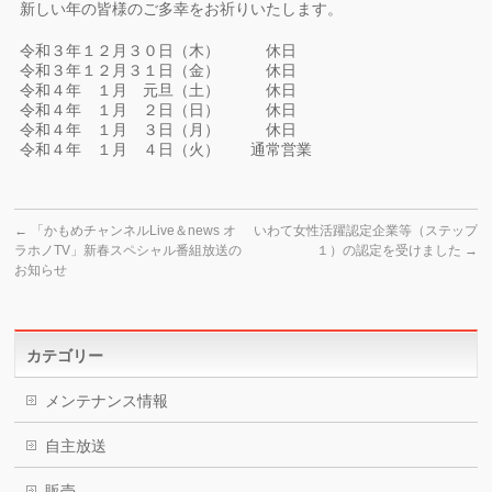
新しい年の皆様のご多幸をお祈りいたします。
令和３年１２月３０日（木） 休日
令和３年１２月３１日（金） 休日
令和４年 １月 元旦（土） 休日
令和４年 １月 ２日（日） 休日
令和４年 １月 ３日（月） 休日
令和４年 １月 ４日（火） 通常営業
←
「かもめチャンネルLive＆news オ
いわて女性活躍認定企業等（ステップ
ラホノTV」新春スペシャル番組放送の
１）の認定を受けました
→
お知らせ
カテゴリー
メンテナンス情報
自主放送
販売