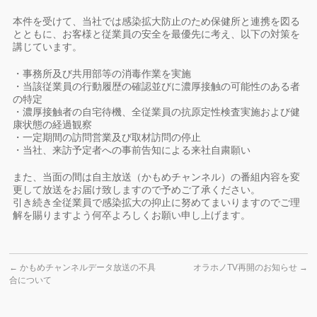
本件を受けて、当社では感染拡大防止のため保健所と連携を図る
とともに、お客様と従業員の安全を最優先に考え、以下の対策を
講じています。
・事務所及び共用部等の消毒作業を実施
・当該従業員の行動履歴の確認並びに濃厚接触の可能性のある者
の特定
・濃厚接触者の自宅待機、全従業員の抗原定性検査実施および健
康状態の経過観察
・一定期間の訪問営業及び取材訪問の停止
・当社、来訪予定者への事前告知による来社自粛願い
また、当面の間は自主放送（かもめチャンネル）の番組内容を変
更して放送をお届け致しますので予めご了承ください。
引き続き全従業員で感染拡大の抑止に努めてまいりますのでご理
解を賜りますよう何卒よろしくお願い申し上げます。
←
かもめチャンネルデータ放送の不具
オラホノTV再開のお知らせ
→
合について