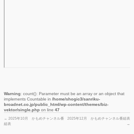
Warning
: count(): Parameter must be an array or an object that
implements Countable in
/home/shogic3/sanriku-
broadnet.co.jp/public_html/wp-content/themes/biz-
vektor/single.php
on line
47
←
2025年10月 かもめチャンネル番
2025年12月 かもめチャンネル番組表
組表
→